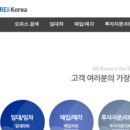
오피스 검색
임대차
매입/매각
투자자문/리